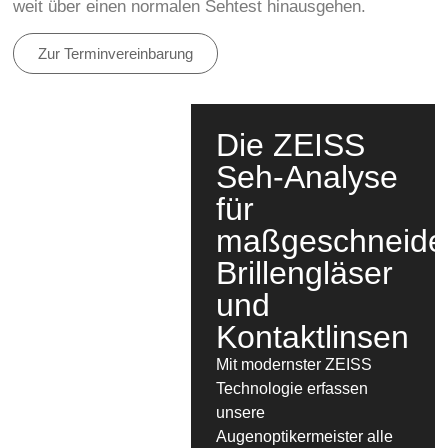
weit über einen normalen Sehtest hinausgehen.
Zur Terminvereinbarung
Die ZEISS
Seh-Analyse
für
maßgeschneide
Brillengläser
und
Kontaktlinsen
Mit modernster ZEISS
Technologie erfassen
unsere
Augenoptikermeister alle